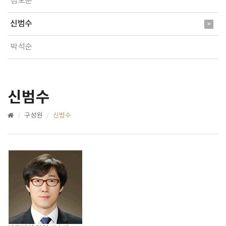
김도훈
신범수
박석순
신범수
구성원
신범수