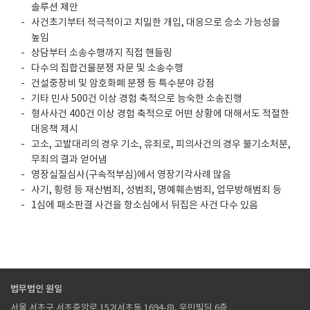
솔루션 제안
사건초기부터 적극적이고 치밀한 개입, 대응으로 승소 가능성을
높임
상담부터 소송수행까지 직접 핸들링
다수의 집합건물분쟁 자문 및 소송수행
건설중장비 및 암호화폐 분쟁 등 특수분야 강점
기타 민사 500건 이상 경험 축적으로 능숙한 소송진행
형사사건 400건 이상 경험 축적으로 어떤 상황에 대해서도 적절한
대응책 제시
고소, 고발대리의 경우 기소, 유죄로, 피의사건의 경우 불기소처분,
무죄의 결과 얻어냄
영장실질심사(구속적부심)에서 영장기각사례 많음
사기, 횡령 등 재산범죄, 성범죄, 명예훼손범죄, 업무방해범죄 등
1심에 패소판결 사건을 항소심에서 뒤집은 사건 다수 있음
법무법인 원일
서울 서초구 서초중앙로 152(서초동 1694-8), 우민빌딩 6층