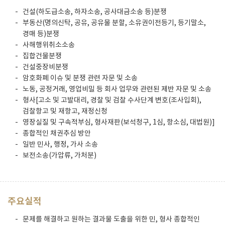
건설(하도급소송, 하자소송, 공사대금소송 등)분쟁
부동산(명의신탁, 공유, 공유물 분할, 소유권이전등기, 등기말소,
경매 등)분쟁
사해행위취소소송
집합건물분쟁
건설중장비분쟁
암호화폐 이슈 및 분쟁 관련 자문 및 소송
노동, 공정거래, 영업비밀 등 회사 업무와 관련된 제반 자문 및 소송
형사[고소 및 고발대리, 경찰 및 검찰 수사단계 변호(조사입회),
검찰항고 및 재항고, 재정신청
영장실질 및 구속적부심, 형사재판(보석청구, 1심, 항소심, 대법원)]
종합적인 채권추심 방안
일반 민사, 행정, 가사 소송
보전소송(가압류, 가처분)
주요실적
문제를 해결하고 원하는 결과물 도출을 위한 민, 형사 종합적인